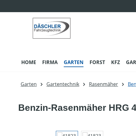
m Hauptinhalt springen
Zur Suche springen
Zur Hauptnavigation springen
HOME
FIRMA
GARTEN
FORST
KFZ
GAR
Garten
Gartentechnik
Rasenmäher
Be
Benzin-Rasenmäher HRG 4
Bildergalerie überspringen