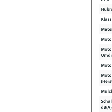
Hubra
Klass
Mater
Motor
Motor
Umdr
Motor
Moto
(Hers
Mulc
Schal
dB(A)