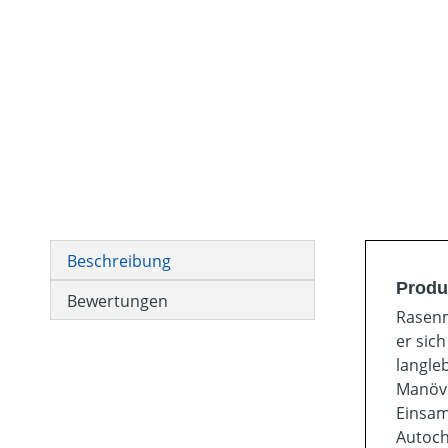
Beschreibung
Produ
Bewertungen
Rasenm
er sic
langle
Manövr
Einsam
Autoch