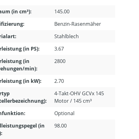
um (in cm³):
145.00
ifizierung:
Benzin-Rasenmäher
ialart:
Stahlblech
leistung (in PS):
3.67
leistung (in
2800
ehungen/min):
leistung (in kW):
2.70
rtyp
4-Takt-OHV GCVx 145
tellerbezeichnung):
Motor / 145 cm³
hfunktion:
Optional
lleistungspegel (in
98.00
):