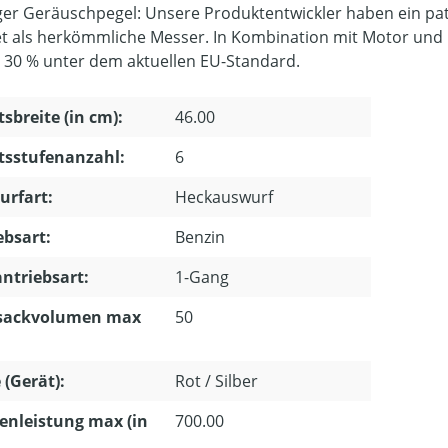
ger Geräuschpegel: Unsere Produktentwickler haben ein paten
et als herkömmliche Messer. In Kombination mit Motor und
 30 % unter dem aktuellen EU-Standard.
tsbreite (in cm):
46.00
tsstufenanzahl:
6
urfart:
Heckauswurf
ebsart:
Benzin
ntriebsart:
1-Gang
sackvolumen max
50
 (Gerät):
Rot / Silber
enleistung max (in
700.00