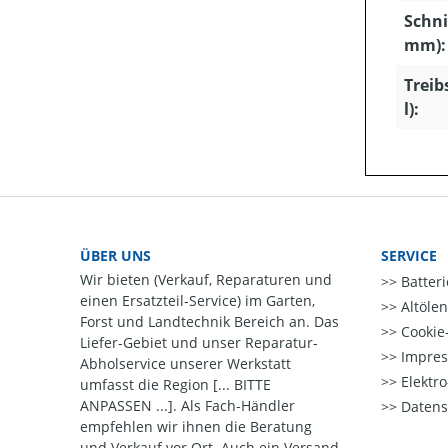
Schni
mm):
Treib
l):
ÜBER UNS
SERVICE
Wir bieten (Verkauf, Reparaturen und
Batter
einen Ersatzteil-Service) im Garten,
Altöle
Forst und Landtechnik Bereich an. Das
Cookie-
Liefer-Gebiet und unser Reparatur-
Impre
Abholservice unserer Werkstatt
Elektr
umfasst die Region [... BITTE
ANPASSEN ...]. Als Fach-Händler
Datens
empfehlen wir ihnen die Beratung
und Verkauf vor Ort. Auch ein Versand