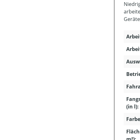
Niedri
arbeit
Geräte
Arbei
Arbei
Ausw
Betri
Fahra
Fang
(in l):
Farbe
Fläch
m²):