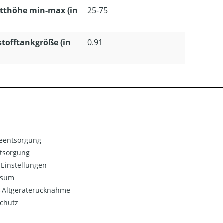
tthöhe min-max (in
25-75
stofftankgröße (in
0.91
ieentsorgung
ntsorgung
Einstellungen
ssum
o-Altgeräterücknahme
chutz