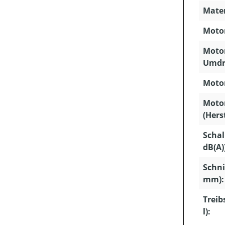
Mater
Motor
Motor
Umdr
Motor
Moto
(Hers
Schal
dB(A)
Schni
mm):
Treib
l):