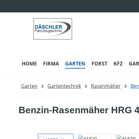
m Hauptinhalt springen
Zur Suche springen
Zur Hauptnavigation springen
HOME
FIRMA
GARTEN
FORST
KFZ
GAR
Garten
Gartentechnik
Rasenmäher
Be
Benzin-Rasenmäher HRG 4
Bildergalerie überspringen