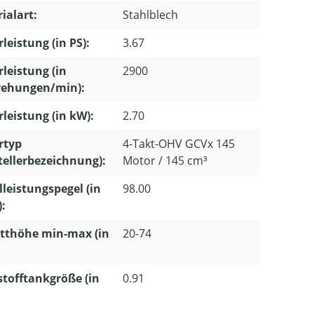
ialart:
Stahlblech
leistung (in PS):
3.67
leistung (in
2900
ehungen/min):
leistung (in kW):
2.70
rtyp
4-Takt-OHV GCVx 145
tellerbezeichnung):
Motor / 145 cm³
lleistungspegel (in
98.00
):
tthöhe min-max (in
20-74
stofftankgröße (in
0.91