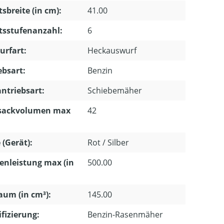
tsbreite (in cm):
41.00
tsstufenanzahl:
6
urfart:
Heckauswurf
ebsart:
Benzin
ntriebsart:
Schiebemäher
sackvolumen max
42
 (Gerät):
Rot / Silber
enleistung max (in
500.00
um (in cm³):
145.00
ifizierung:
Benzin-Rasenmäher