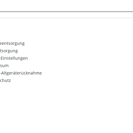
ieentsorgung
ntsorgung
Einstellungen
ssum
o-Altgeräterücknahme
chutz