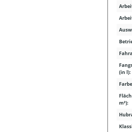
Arbei
Arbei
Ausw
Betri
Fahra
Fang
(in l):
Farbe
Fläch
m²):
Hubra
Klass