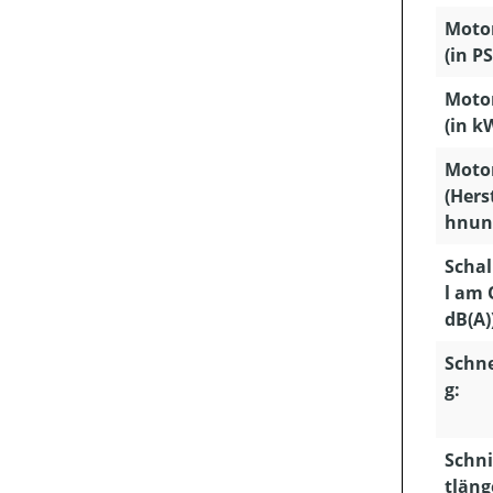
Motor
(in PS
Motor
(in k
Moto
(Hers
hnun
Schal
l am 
dB(A)
Schn
g:
Schni
tläng