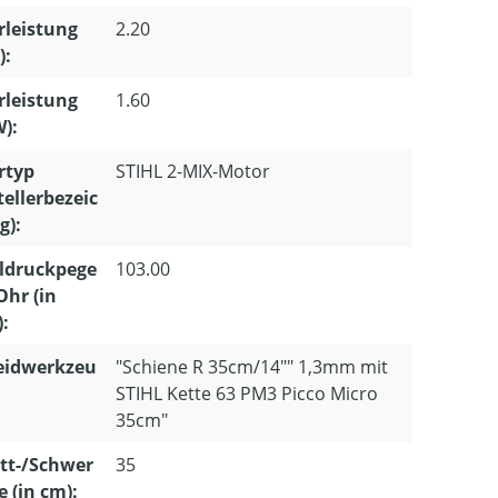
leistung
2.20
):
leistung
1.60
W):
rtyp
STIHL 2-MIX-Motor
tellerbezeic
g):
ldruckpege
103.00
Ohr (in
):
eidwerkzeu
"Schiene R 35cm/14"" 1,3mm mit
STIHL Kette 63 PM3 Picco Micro
35cm"
tt-/Schwer
35
e (in cm):