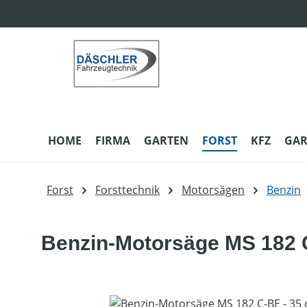
m Hauptinhalt springen
Zur Suche springen
Zur Hauptnavigation springen
HOME
FIRMA
GARTEN
FORST
KFZ
GAR
Forst
Forsttechnik
Motorsägen
Benzin
Benzin-Motorsäge MS 182 C
Bildergalerie überspringen