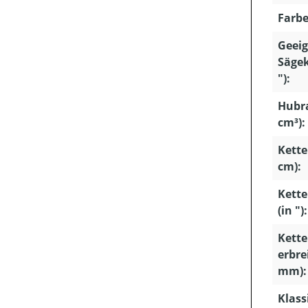
Farbe
Geeig
Sägek
"):
Hubr
cm³):
Kette
cm):
Kette
(in "):
Kette
erbrei
mm):
Klass