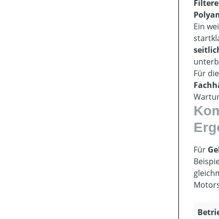
Filter
Polyam
Ein we
startk
seitli
unterb
Für di
Fachh
Wartun
Kom
Erg
Für
Ge
Beispi
gleich
Motors
Betri