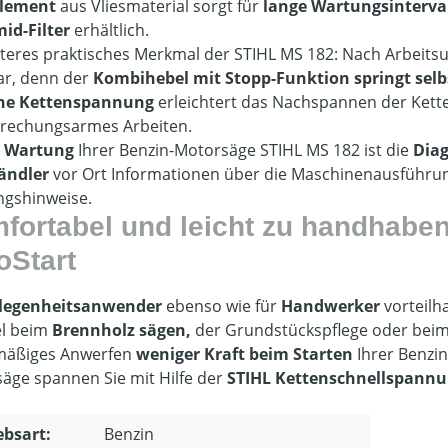
element
aus Vliesmaterial sorgt für
lange Wartungsinterva
id-Filter
erhältlich.
iteres praktisches Merkmal der STIHL MS 182: Nach Arbeits
lar, denn der
Kombihebel mit Stopp-Funktion springt selbs
che Kettenspannung
erleichtert das Nachspannen der Kette
rechungsarmes Arbeiten.
e
Wartung
Ihrer Benzin-Motorsäge STIHL MS 182 ist die
Dia
ändler
vor Ort Informationen über die Maschinenausführun
gshinweise.
fortabel und leicht zu handhabe
oStart
legenheitsanwender
ebenso wie für
Handwerker
vorteilh
el beim
Brennholz sägen
,
der Grundstückspflege oder bei
mäßiges Anwerfen
weniger Kraft beim Starten
Ihrer Benzin
äge spannen Sie mit Hilfe der
STIHL Kettenschnellspann
ebsart:
Benzin