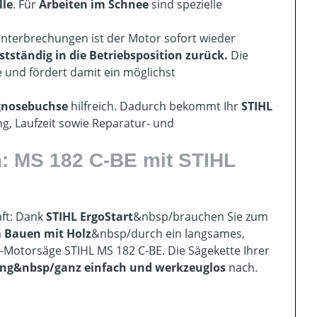
lle
. Für
Arbeiten im Schnee
sind spezielle
unterbrechungen ist der Motor sofort wieder
tständig in die Betriebsposition zurück.
Die
 und fördert damit ein möglichst
gnosebuchse
hilfreich. Dadurch bekommt Ihr
STIHL
g, Laufzeit sowie Reparatur- und
n: MS 182 C-BE mit STIHL
aft: Dank
STIHL ErgoStart
&nbsp/brauchen Sie zum
m
Bauen mit Holz
&nbsp/durch ein langsames,
-Motorsäge STIHL MS 182 C-BE. Die Sägekette Ihrer
ung
&nbsp/ganz einfach und werkzeuglos
nach.