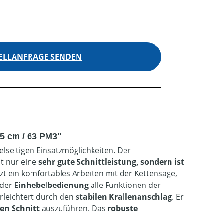
ELLANFRAGE SENDEN
5 cm / 63 PM3"
lseitigen Einsatzmöglichkeiten. Der
t nur eine
sehr
gute Schnittleistung, sondern ist
zt ein komfortables Arbeiten mit der Kettensäge,
 der
Einhebelbedienung
alle Funktionen der
erleichtert durch den
stabilen Krallenanschlag
. Er
sen Schnitt
auszuführen. Das
robuste