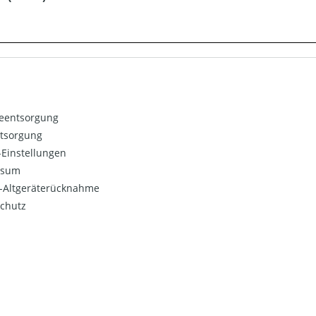
ieentsorgung
ntsorgung
Einstellungen
ssum
o-Altgeräterücknahme
chutz