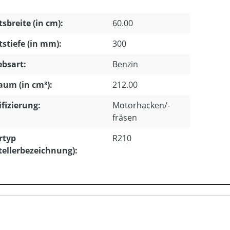
tsbreite (in cm):
60.00
tstiefe (in mm):
300
ebsart:
Benzin
um (in cm³):
212.00
ifizierung:
Motorhacken/-
fräsen
rtyp
R210
tellerbezeichnung):