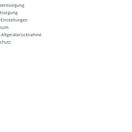
ieentsorgung
ntsorgung
Einstellungen
ssum
o-Altgeräterücknahme
chutz