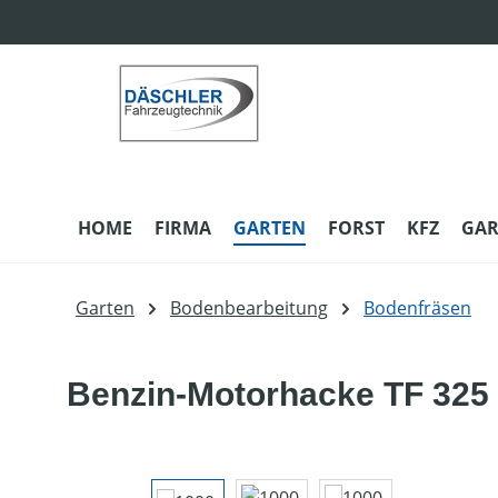
m Hauptinhalt springen
Zur Suche springen
Zur Hauptnavigation springen
HOME
FIRMA
GARTEN
FORST
KFZ
GAR
Garten
Bodenbearbeitung
Bodenfräsen
Benzin-Motorhacke TF 325
Bildergalerie überspringen