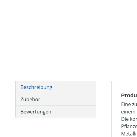
Beschreibung
Produ
Zubehör
Eine z
Bewertungen
einem 
Die ko
Pflanz
Metallr