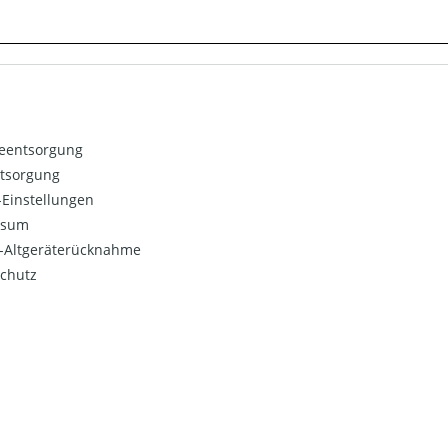
ieentsorgung
ntsorgung
Einstellungen
ssum
o-Altgeräterücknahme
chutz