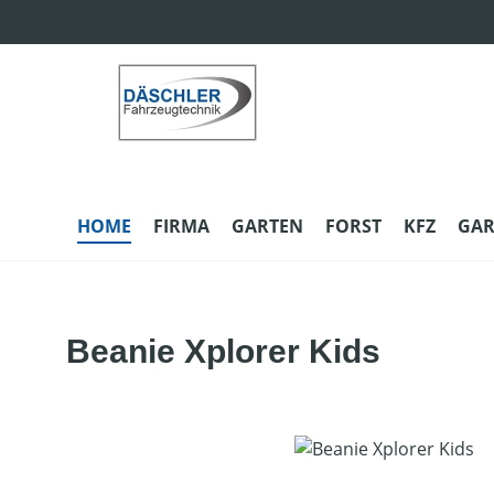
m Hauptinhalt springen
Zur Suche springen
Zur Hauptnavigation springen
HOME
FIRMA
GARTEN
FORST
KFZ
GAR
Beanie Xplorer Kids
Bildergalerie überspringen