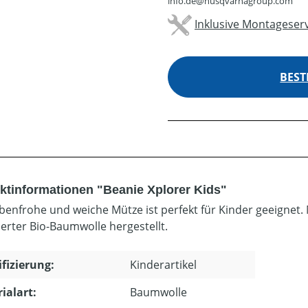
info.de@husqvarnagroup.com
Inklusive Montageserv
BEST
ktinformationen "Beanie Xplorer Kids"
rbenfrohe und weiche Mütze ist perfekt für Kinder geeignet. 
zierter Bio-Baumwolle hergestellt.
ifizierung:
Kinderartikel
ialart:
Baumwolle