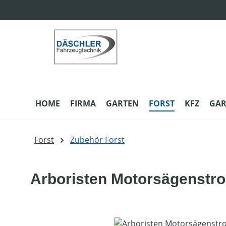
m Hauptinhalt springen
Zur Suche springen
Zur Hauptnavigation springen
HOME
FIRMA
GARTEN
FORST
KFZ
GAR
Forst
Zubehör Forst
Arboristen Motorsägenstr
Bildergalerie überspringen