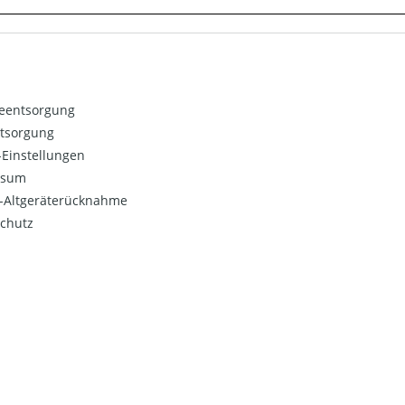
ieentsorgung
ntsorgung
Einstellungen
ssum
o-Altgeräterücknahme
chutz