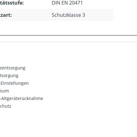
tätsstufe:
DIN EN 20471
zart:
Schutzklasse 3
ieentsorgung
ntsorgung
Einstellungen
ssum
o-Altgeräterücknahme
chutz