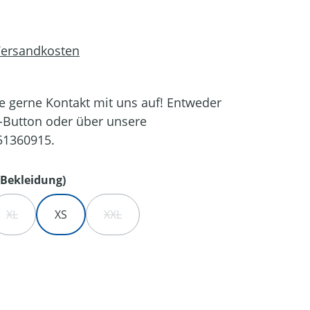
 Versandkosten
 gerne Kontakt mit uns auf! Entweder
-Button oder über unsere
51360915.
auswählen
Bekleidung)
XL
XS
XXL
IT NICHT VERFÜGBAR.)
ST ZURZEIT NICHT VERFÜGBAR.)
 OPTION IST ZURZEIT NICHT VERFÜGBAR.)
(DIESE OPTION IST ZURZEIT NICHT VERFÜGBAR.)
(DIESE OPTION IST ZURZEIT NICHT VERFÜG
en