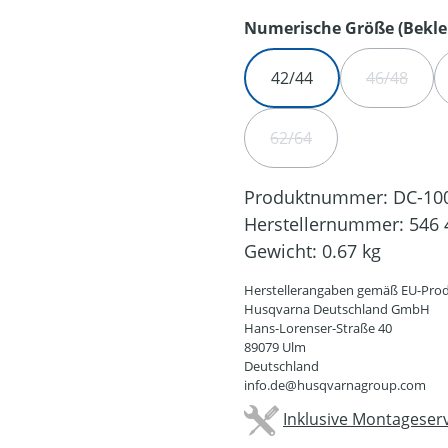
Numerische Größe (Bekle
42/44
46/48
(DIESE O
62/64
(DIESE OPTION IST ZUR
Produktnummer:
DC-10
Herstellernummer:
546 
Gewicht:
0.67 kg
Herstellerangaben gemäß EU-Prod
Husqvarna Deutschland GmbH
Hans-Lorenser-Straße 40
89079 Ulm
Deutschland
info.de@husqvarnagroup.com
Inklusive Montageserv