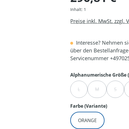
Inhalt:
1
Preise inkl. MwSt. zzgl.
Interesse? Nehmen sie
über den Bestellanfrage
Servicenummer +49702
Alphanumerische Größe (
L
M
S
(DIESE OPTION IST ZURZE
(DIESE OPTION I
(DIESE
auswähl
Farbe (Variante)
ORANGE