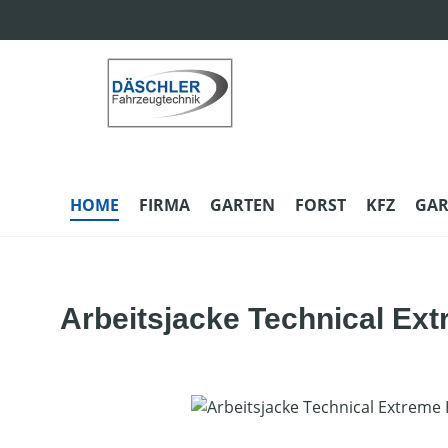
m Hauptinhalt springen
Zur Suche springen
Zur Hauptnavigation springen
HOME
FIRMA
GARTEN
FORST
KFZ
GAR
Arbeitsjacke Technical Ext
Bildergalerie überspringen