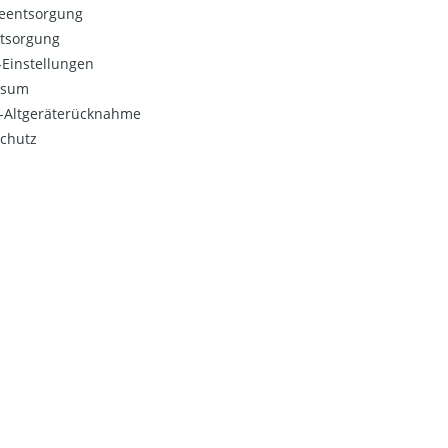
ieentsorgung
ntsorgung
Einstellungen
ssum
o-Altgeräterücknahme
chutz