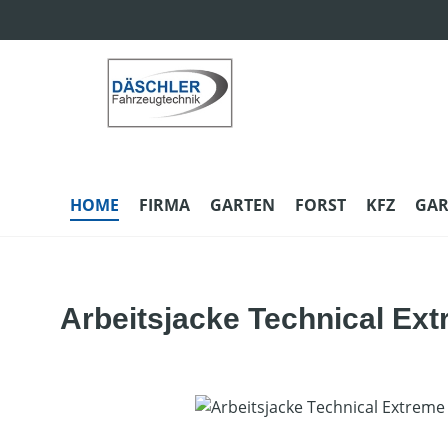
m Hauptinhalt springen
Zur Suche springen
Zur Hauptnavigation springen
HOME
FIRMA
GARTEN
FORST
KFZ
GAR
Arbeitsjacke Technical Ex
Bildergalerie überspringen