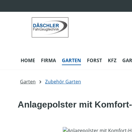
m Hauptinhalt springen
Zur Suche springen
Zur Hauptnavigation springen
HOME
FIRMA
GARTEN
FORST
KFZ
GAR
Garten
Zubehör Garten
Anlagepolster mit Komfort
Bildergalerie überspringen