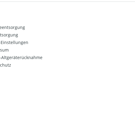
ieentsorgung
ntsorgung
Einstellungen
ssum
o-Altgeräterücknahme
chutz