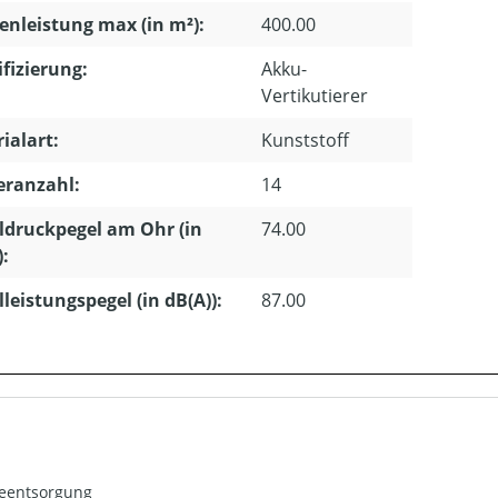
enleistung max (in m²):
400.00
ifizierung:
Akku-
Vertikutierer
ialart:
Kunststoff
eranzahl:
14
ldruckpegel am Ohr (in
74.00
):
lleistungspegel (in dB(A)):
87.00
ieentsorgung