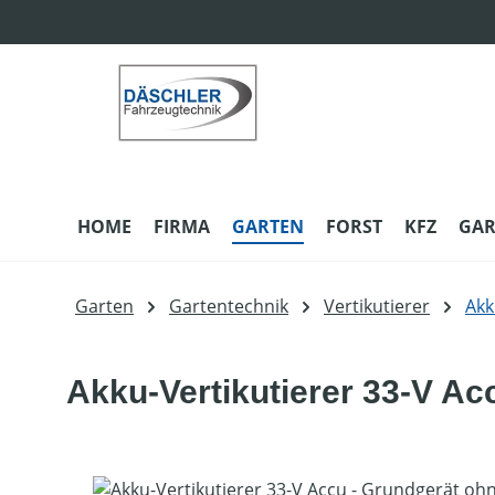
m Hauptinhalt springen
Zur Suche springen
Zur Hauptnavigation springen
HOME
FIRMA
GARTEN
FORST
KFZ
GAR
Garten
Gartentechnik
Vertikutierer
Akk
Akku-Vertikutierer 33-V A
Bildergalerie überspringen