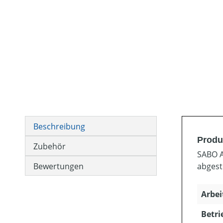
Beschreibung
Produ
Zubehör
SABO A
Bewertungen
abgest
Arbei
Betri