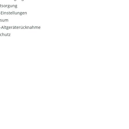
ntsorgung
Einstellungen
ssum
o-Altgeräterücknahme
chutz