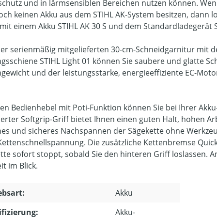
chutz und in lärmsensiblen Bereichen nutzen können. Wenn
och keinen Akku aus dem STIHL AK-System besitzen, dann lo
 mit einem Akku STIHL AK 30 S und dem Standardladegerät 
er serienmäßig mitgelieferten 30-cm-Schneidgarnitur mit de
gsschiene STIHL Light 01 können Sie saubere und glatte Sch
gewicht und der leistungsstarke, energieeffiziente EC-Moto
en Bedienhebel mit Poti-Funktion können Sie bei Ihrer Akku
rter Softgrip-Griff bietet Ihnen einen guten Halt, hohen A
hes und sicheres Nachspannen der Sägekette ohne Werkzeug
Kettenschnellspannung. Die zusätzliche Kettenbremse QuickS
tte sofort stoppt, sobald Sie den hinteren Griff loslassen.
it im Blick.
ebsart:
Akku
ifizierung:
Akku-