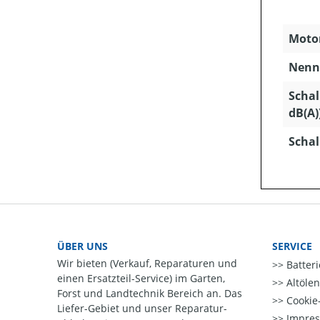
Motor
Nenns
Schal
dB(A)
Schal
ÜBER UNS
SERVICE
Wir bieten (Verkauf, Reparaturen und
Batter
einen Ersatzteil-Service) im Garten,
Altöle
Forst und Landtechnik Bereich an. Das
Cookie-
Liefer-Gebiet und unser Reparatur-
Impre