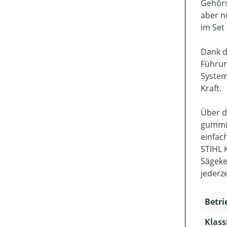
Gehörs
aber n
im Set
Dank d
Führun
System
Kraft.
Über d
gummie
einfac
STIHL 
Sägeke
jederze
Betri
Klass