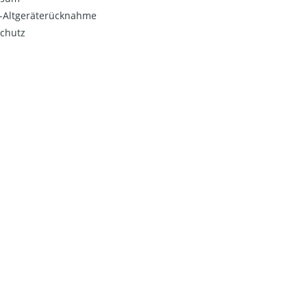
o-Altgeräterücknahme
chutz