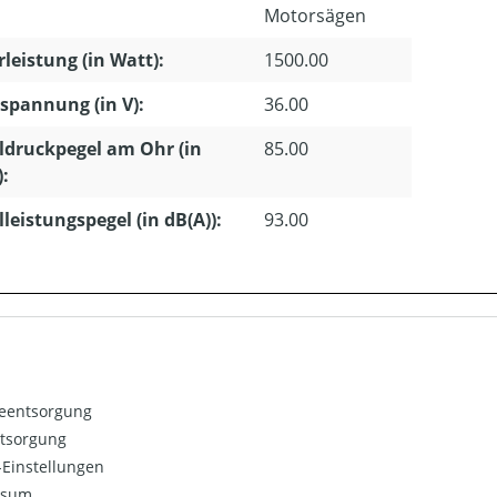
Motorsägen
leistung (in Watt):
1500.00
pannung (in V):
36.00
ldruckpegel am Ohr (in
85.00
):
lleistungspegel (in dB(A)):
93.00
ieentsorgung
ntsorgung
Einstellungen
ssum