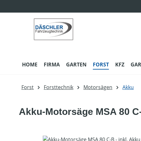
m Hauptinhalt springen
Zur Suche springen
Zur Hauptnavigation springen
HOME
FIRMA
GARTEN
FORST
KFZ
GAR
Forst
Forsttechnik
Motorsägen
Akku
Akku-Motorsäge MSA 80 C-B
Bildergalerie überspringen