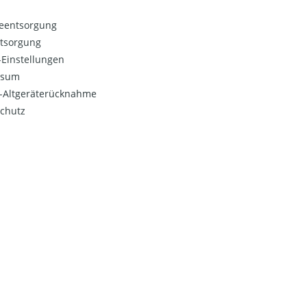
ieentsorgung
ntsorgung
Einstellungen
ssum
o-Altgeräterücknahme
chutz