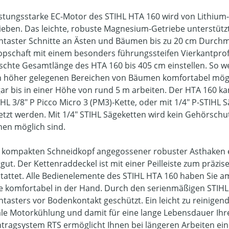
istungsstarke EC-Motor des STIHL HTA 160 wird von Lithiu
ieben. Das leichte, robuste Magnesium-Getriebe unterstütz
taster Schnitte an Ästen und Bäumen bis zu 20 cm Durchm
opschaft mit einem besonders führungssteifen Vierkantprofil
chte Gesamtlänge des HTA 160 bis 405 cm einstellen. So we
n höher gelegenen Bereichen von Bäumen komfortabel mög
gar bis in einer Höhe von rund 5 m arbeiten. Der HTA 160 ka
IHL 3/8" P Picco Micro 3 (PM3)-Kette, oder mit 1/4" P-STIHL 
etzt werden. Mit 1/4" STIHL Sägeketten wird kein Gehörschu
hen möglich sind.
 kompakten Schneidkopf angegossener robuster Asthaken er
tgut. Der Kettenraddeckel ist mit einer Peilleiste zum präz
tattet. Alle Bedienelemente des STIHL HTA 160 haben Sie a
e komfortabel in der Hand. Durch den serienmäßigen STIH
tasters vor Bodenkontakt geschützt. Ein leicht zu reinigende
le Motorkühlung und damit für eine lange Lebensdauer Ihre
tragsystem RTS ermöglicht Ihnen bei längeren Arbeiten eine