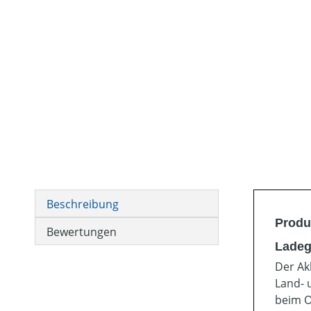
Beschreibung
Produ
Bewertungen
Ladeg
Der Ak
Land- 
beim O