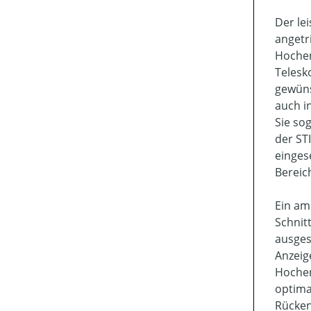
Der le
angetr
Hochen
Telesk
gewüns
auch i
Sie so
der ST
einges
Bereic
Ein am
Schnit
ausges
Anzeig
Hochen
optima
Rücken