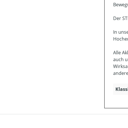
Bewegu
Der ST
In uns
Hochen
Alle A
auch u
Wirksa
andere
Klass