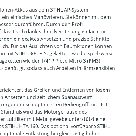
m-Ionen-Akkus aus dem STIHL AP-System
t ein einfaches Manövrieren. Sie können mit dem
esser durchführen. Durch den Profi-
 lässt sich dank Schnellverstellung einfach die
rden ein exaktes Ansetzen und präzise Schnitte
lich. Für das Auslichten von Baumkronen können
nn mit STIHL 3/8" P-Sägeketten, wie beispielsweise
Sägeketten wie der 1/4" P Picco Micro 3 (PM3)
tz benötigt, sodass auch Arbeiten in lärmsensiblen
leichtert das Greifen und Entfernen von losem
isen Ansetzen und seitlichem Spanauswurf
m ergonomisch optimierten Bediengriff mit LED-
L Standfuß wird das Motorgehäuse des
r Luftfilter mit Metallgewebe unterstützt eine
s STIHL HTA 160. Das optional verfügbare STIHL
 optimale Entlastung bei gleichzeitig hoher