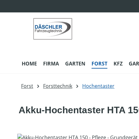
m Hauptinhalt springen
Zur Suche springen
Zur Hauptnavigation springen
HOME
FIRMA
GARTEN
FORST
KFZ
GAR
Forst
Forsttechnik
Hochentaster
Akku-Hochentaster HTA 150
Bildergalerie überspringen