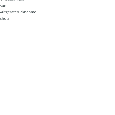
ssum
o-Altgeräterücknahme
chutz