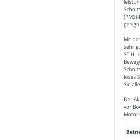
leistu
Schnit
(PM3)-
geeign
Mit de
sehr g
STIHL 
Bewegu
Schnit
loses 
Sie al
Der Ak
vor Bo
Motork
Betri