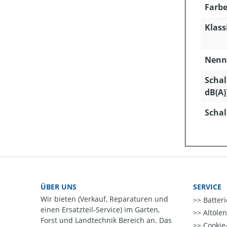
Farbe
Klass
Nenns
Schal
dB(A)
Schal
ÜBER UNS
SERVICE
Wir bieten (Verkauf, Reparaturen und
Batter
einen Ersatzteil-Service) im Garten,
Altöle
Forst und Landtechnik Bereich an. Das
Cookie-