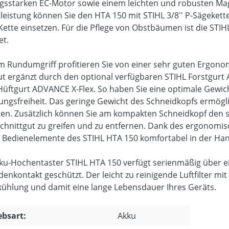
ngsstarken EC-Motor sowie einem leichten und robusten Ma
tleistung können Sie den HTA 150 mit STIHL 3/8'' P-Sägekette
Kette einsetzen. Für die Pflege von Obstbäumen ist die STIHL
et.
m Rundumgriff profitieren Sie von einer sehr guten Ergonom
ut ergänzt durch den optional verfügbaren STIHL Forstgu
Hüftgurt ADVANCE X-Flex. So haben Sie eine optimale Gewicht
ngsfreiheit. Das geringe Gewicht des Schneidkopfs ermögl
ten. Zusätzlich können Sie am kompakten Schneidkopf den
Schnittgut zu greifen und zu entfernen. Dank des ergonomis
le Bedienelemente des STIHL HTA 150 komfortabel in der Ha
ku-Hochentaster STIHL HTA 150 verfügt serienmäßig über 
denkontakt geschützt. Der leicht zu reinigende Luftfilter mi
ühlung und damit eine lange Lebensdauer Ihres Geräts.
ebsart:
Akku