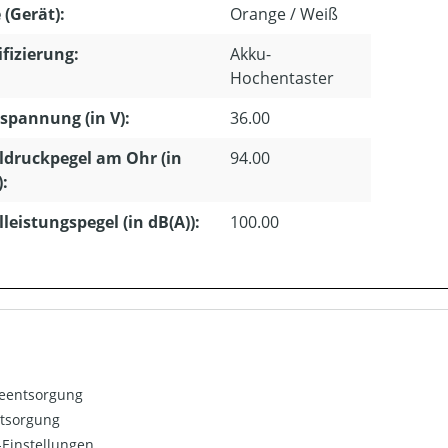
 (Gerät):
Orange / Weiß
ifizierung:
Akku-
Hochentaster
pannung (in V):
36.00
ldruckpegel am Ohr (in
94.00
):
lleistungspegel (in dB(A)):
100.00
ieentsorgung
ntsorgung
Einstellungen