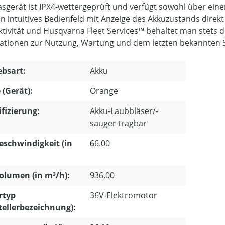
asgerät ist IPX4-wettergeprüft und verfügt sowohl über e
in intuitives Bedienfeld mit Anzeige des Akkuzustands direkt
tivität und Husqvarna Fleet Services™ behaltet man stets d
ationen zur Nutzung, Wartung und dem letzten bekannten 
ebsart:
Akku
 (Gerät):
Orange
ifizierung:
Akku-Laubbläser/-
sauger tragbar
eschwindigkeit (in
66.00
olumen (in m³/h):
936.00
rtyp
36V-Elektromotor
tellerbezeichnung):