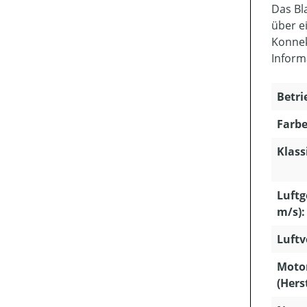
Das Bl
über e
Konnek
Inform
Betri
Farbe
Klass
Luftg
m/s):
Luftv
Moto
(Hers