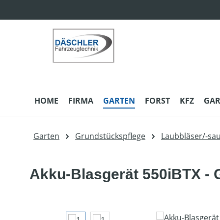
m Hauptinhalt springen
Zur Suche springen
Zur Hauptnavigation springen
HOME
FIRMA
GARTEN
FORST
KFZ
GAR
Garten
Grundstückspflege
Laubbläser/-sa
Akku-Blasgerät 550iBTX - 
Bildergalerie überspringen