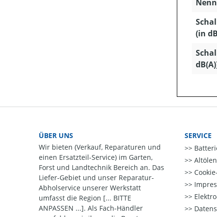
Nenns
Schal
(in dB
Schal
dB(A)
ÜBER UNS
SERVICE
Wir bieten (Verkauf, Reparaturen und
Batter
einen Ersatzteil-Service) im Garten,
Altöle
Forst und Landtechnik Bereich an. Das
Cookie-
Liefer-Gebiet und unser Reparatur-
Impre
Abholservice unserer Werkstatt
Elektr
umfasst die Region [... BITTE
ANPASSEN ...]. Als Fach-Händler
Datens