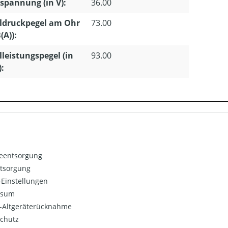
pannung (in V):
36.00
ldruckpegel am Ohr
73.00
(A)):
lleistungspegel (in
93.00
):
ieentsorgung
ntsorgung
Einstellungen
ssum
o-Altgeräterücknahme
chutz